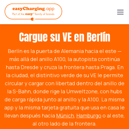
Cargue su VE en Berlín
Berlín es la puerta de Alemania hacia el este —
más allá del anillo A100, la autopista continúa
hasta Dresde y cruza la frontera hasta Praga. En
la ciudad, el distintivo verde de su VE le permite
circular y cargar con libertad dentro del anillo de
la S-Bahn, donde rige la Umweltzone, con hubs
de carga rápida junto al anillo y la A100. La misma
app y la misma tarjeta gratuita que usa en casa le
llevan después hacia
Múnich
,
Hamburgo
o al este,
al otro lado de la frontera.