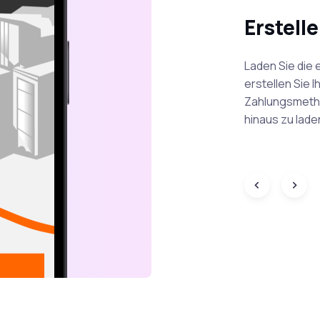
nd weiterfahren
Erstelle
ng in der App, stecken Sie aus und setzen
Laden Sie die
halten eine Ladeübersicht, und die Zahlung
erstellen Sie I
elt — kein Abonnement, keine
Zahlungsmethod
hinaus zu lade