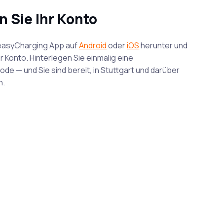
n Sie Ihr Konto
L
 easyCharging App auf
Android
oder
iOS
herunter und
Nu
hr Konto. Hinterlegen Sie einmalig eine
Ka
e — und Sie sind bereit, in Stuttgart und darüber
od
n.
ak