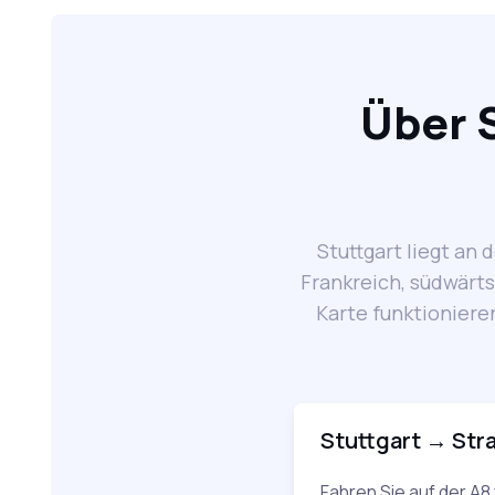
Über S
Stuttgart liegt an
Frankreich, südwärts
Karte funktioniere
Stuttgart → Str
Fahren Sie auf der A8