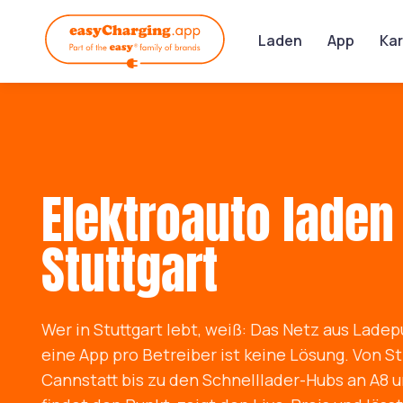
Laden
App
Kar
Elektroauto laden 
Stuttgart
Wer in Stuttgart lebt, weiß: Das Netz aus Lade
eine App pro Betreiber ist keine Lösung. Von S
Cannstatt bis zu den Schnelllader-Hubs an A8 