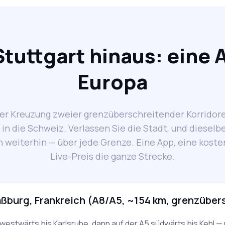
tuttgart hinaus: eine 
Europa
 der Kreuzung zweier grenzüberschreitender Korrido
 in die Schweiz. Verlassen Sie die Stadt, und diesel
n weiterhin — über jede Grenze. Eine App, eine koste
Live-Preis die ganze Strecke.
aßburg, Frankreich (A8/A5, ~154 km, grenzüber
 westwärts bis Karlsruhe, dann auf der A5 südwärts bis Kehl —