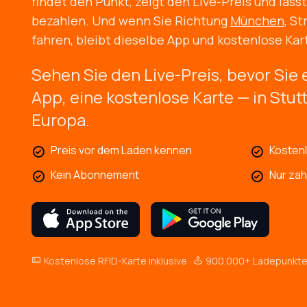
findet den Punkt, zeigt den Live-Preis und läss
bezahlen. Und wenn Sie Richtung
München
, S
fahren, bleibt dieselbe App und kostenlose Kart
Sehen Sie den Live-Preis, bevor Sie 
App, eine kostenlose Karte — in Stut
Europa.
Preis vor dem Laden kennen
Kosten
Kein Abonnement
Nur zah
Kostenlose RFID-Karte inklusive ·
900.000+ Ladepunkte 