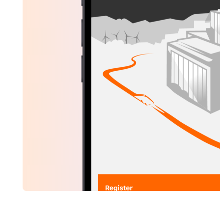
Ausstecken u
Beenden Sie die Ladesitzu
Sie Ihre Fahrt fort. Sie er
wird automatisch abgewick
Monatsrechnungen.