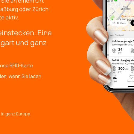
t Sie an einem Ort
traßburg oder Zürich
e aktiv.
einstecken. Eine
tgart und ganz
lose RFID-Karte
len, wenn Sie laden
in ganz Europa