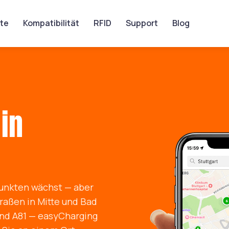
te
Kompatibilität
RFID
Support
Blog
in
punkten wächst — aber
traßen in Mitte und Bad
und A81 — easyCharging