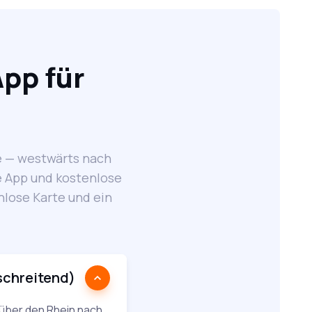
App für
re — westwärts nach
be App und kostenlose
nlose Karte und ein
schreitend)
 über den Rhein nach