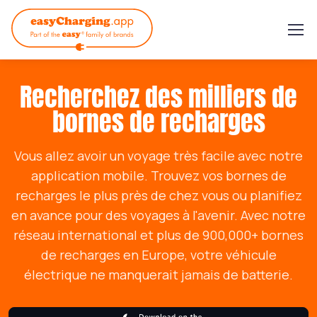
Recherchez des milliers de
bornes de recharges
Vous allez avoir un voyage très facile avec notre
application mobile. Trouvez vos bornes de
recharges le plus près de chez vous ou planifiez
en avance pour des voyages à l'avenir. Avec notre
réseau international et plus de 900,000+ bornes
de recharges en Europe, votre véhicule
électrique ne manquerait jamais de batterie.