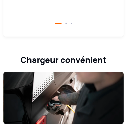
m
Chargeur convénient