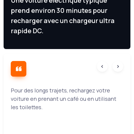
Une voiture électrique typique
prend environ 30 minutes pour
recharger avec un chargeur ultra
rapide DC.
Pour des longs trajets, rechargez votre
L
voiture en prenant un café ou en utilisant
r
les toilettes.
d
e
c
v