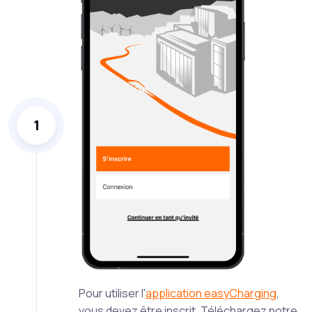
1
Pour utiliser l'
application easyCharging
,
vous devez être inscrit. Téléchargez notre