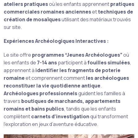
ateliers pratiques
où les enfants apprennent
pratiques
commerciales romaines anciennes
et
techniques de
création de mosaïques
utilisant des matériaux trouvés
sur site.
Expériences Archéologiques Interactives :
Le site offre
programmes “Jeunes Archéologues”
où
les enfants de
7-14 ans
participent à
fouilles simulées
,
apprennent à
identifier les fragments de poterie
romaine
et comprennent comment
les archéologues
reconstituer la vie quotidienne antique
.
Archéologues professionnels
guident les familles à
travers
boutiques de marchands, appartements
romains et bains publics
, tandis que les enfants
complètent
carnets d’investigation
qui transforment
l’exploration en jeux d’aventure éducative.