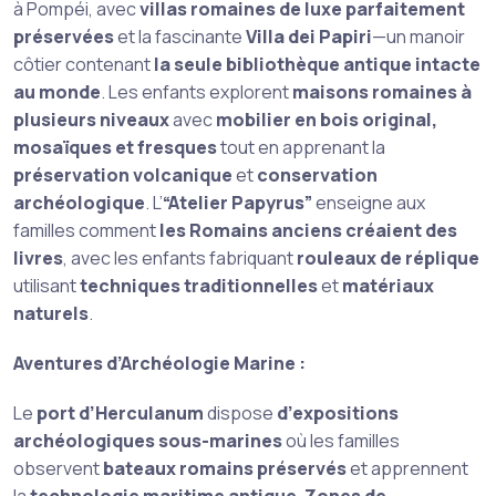
à Pompéi, avec
villas romaines de luxe parfaitement
préservées
et la fascinante
Villa dei Papiri
—un manoir
côtier contenant
la seule bibliothèque antique intacte
au monde
. Les enfants explorent
maisons romaines à
plusieurs niveaux
avec
mobilier en bois original,
mosaïques et fresques
tout en apprenant la
préservation volcanique
et
conservation
archéologique
. L’
“Atelier Papyrus”
enseigne aux
familles comment
les Romains anciens créaient des
livres
, avec les enfants fabriquant
rouleaux de réplique
utilisant
techniques traditionnelles
et
matériaux
naturels
.
Aventures d’Archéologie Marine :
Le
port d’Herculanum
dispose
d’expositions
archéologiques sous-marines
où les familles
observent
bateaux romains préservés
et apprennent