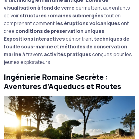
la
technologie maritime antique
.
Zones de
visualisation à fond de verre
permettent aux enfants
de voir
structures romaines submergées
tout en
comprenant comment
les éruptions volcaniques
ont
créé
conditions de préservation uniques
.
Expositions interactives
démontrent
techniques de
fouille sous-marine
et
méthodes de conservation
marine
à travers
activités pratiques
conçues pour les
jeunes explorateurs.
Ingénierie Romaine Secrète :
Aventures d’Aqueducs et Routes