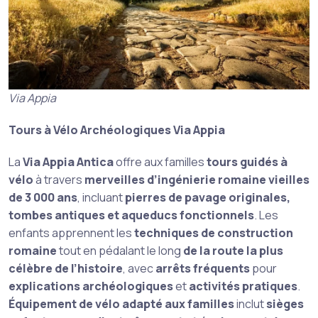
Via Appia
Tours à Vélo Archéologiques Via Appia
La
Via Appia Antica
offre aux familles
tours guidés à
vélo
à travers
merveilles d’ingénierie romaine vieilles
de 3 000 ans
, incluant
pierres de pavage originales,
tombes antiques et aqueducs fonctionnels
. Les
enfants apprennent les
techniques de construction
romaine
tout en pédalant le long
de la route la plus
célèbre de l’histoire
, avec
arrêts fréquents
pour
explications archéologiques
et
activités pratiques
.
Équipement de vélo adapté aux familles
inclut
sièges