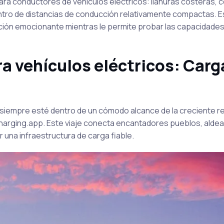
ra conductores de vehículos eléctricos: llanuras costeras, c
tro de distancias de conducción relativamente compactas. E
ción emocionante mientras le permite probar las capacidades
ara vehículos eléctricos: Car
siempre esté dentro de un cómodo alcance de la creciente r
harging.app. Este viaje conecta encantadores pueblos, alde
 una infraestructura de carga fiable.