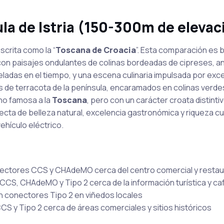
ula de Istria (150-300m de elevac
scrita como la “
Toscana de Croacia
”. Esta comparación es 
on paisajes ondulantes de colinas bordeadas de cipreses, a
eladas en el tiempo, y una escena culinaria impulsada por exc
dos de terracota de la península, encaramados en colinas verd
ho famosa a la
Toscana
, pero con un carácter croata distintiv
ta de belleza natural, excelencia gastronómica y riqueza cul
ehículo eléctrico.
nectores CCS y CHAdeMO cerca del centro comercial y resta
CS, CHAdeMO y Tipo 2 cerca de la información turística y ca
n conectores Tipo 2 en viñedos locales
 y Tipo 2 cerca de áreas comerciales y sitios históricos