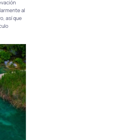
evación
larmente al
o, así que
culo