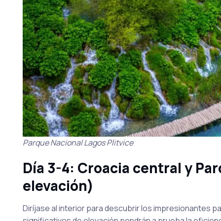
Parque Nacional Lagos Plitvice
Día 3-4: Croacia central y P
elevación)
Diríjase al interior para descubrir los impresionantes p
significativos de elevación pondrán a prueba la eficienc