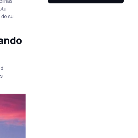
olinas
sta
 de su
gando
ed
as