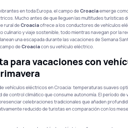
s vibrantes en toda Europa, el campo de
Croacia
emerge como
ctricos. Mucho antes de que lleguen las multitudes turísticas d
je rural de
Croacia
ofrece a los conductores de vehículos elé
 culinario y viaje sostenible, todo mientras navegan por la r
 planean una escapada durante las vacaciones de Semana San
co campo de
Croacia
con su vehículo eléctrico.
ta para vacaciones con vehíc
 primavera
de vehículos eléctricos en Croacia: temperaturas suaves opti
ad de control climático que consume autonomía. El período de
resenciar celebraciones tradicionales que añaden profundida
icativamente reducido de turistas en comparación con los mes