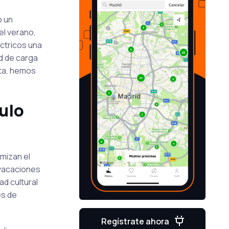
 un
el verano,
ctricos una
ed de carga
ta, hemos
ulo
mizan el
 vacaciones
d cultural
es de
Regístrate ahora