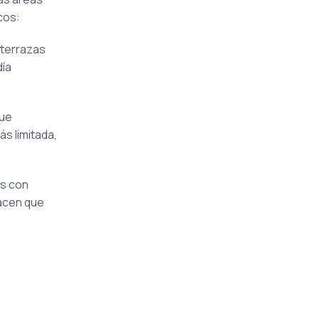
cos:
 terrazas
día
que
s limitada,
as con
acen que