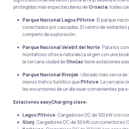
protegidas más espectaculares de
Croacia
, todas c
Parque Nacional Lagos Plitvice
: El parque naci
conectados por cascadas. El centro de visitantes p
completo de exploración.
Parque Nacional Velebit del Norte
: Para los co
montañoso ofrece naturaleza virgen con una biodiv
la cercana ciudad de
Otočac
tiene estaciones eas
Parque Nacional Risnjak
: Ubicado más cerca de
menos tráfico turístico que
Plitvice
. La cercana c
las excursiones de un día sean convenientes para 
Estaciones easyCharging clave:
Lagos Plitvice
: Cargadores DC de 100 kW con co
Slunj
: Cargadores DC de 50 kW con conectores CCS