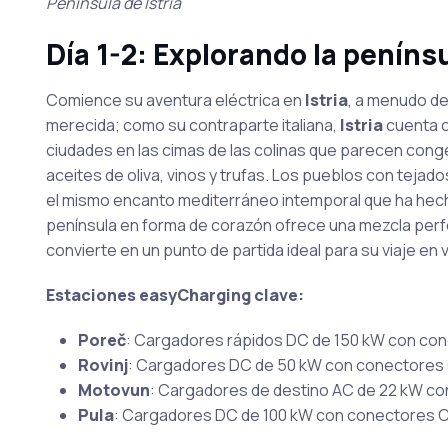
Península de Istria
Día 1-2: Explorando la peníns
Comience su aventura eléctrica en
Istria
, a menudo de
merecida; como su contraparte italiana,
Istria
cuenta c
ciudades en las cimas de las colinas que parecen cong
aceites de oliva, vinos y trufas. Los pueblos con teja
el mismo encanto mediterráneo intemporal que ha hec
península en forma de corazón ofrece una mezcla perfec
convierte en un punto de partida ideal para su viaje en v
Estaciones easyCharging clave:
Poreč
: Cargadores rápidos DC de 150 kW con co
Rovinj
: Cargadores DC de 50 kW con conectores C
Motovun
: Cargadores de destino AC de 22 kW co
Pula
: Cargadores DC de 100 kW con conectores CCS