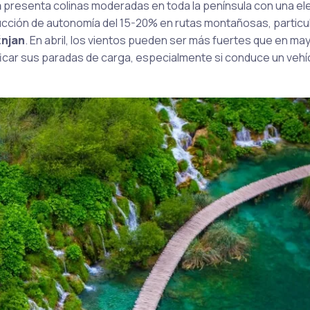
a
presenta colinas moderadas en toda la península con una el
ucción de autonomía del 15-20% en rutas montañosas, particu
njan
. En abril, los vientos pueden ser más fuertes que en may
ificar sus paradas de carga, especialmente si conduce un vehí