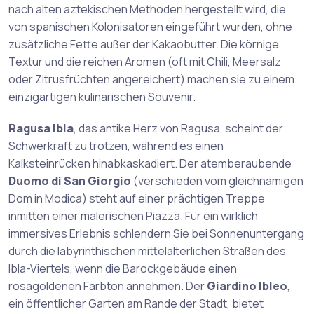
nach alten aztekischen Methoden hergestellt wird, die
von spanischen Kolonisatoren eingeführt wurden, ohne
zusätzliche Fette außer der Kakaobutter. Die körnige
Textur und die reichen Aromen (oft mit Chili, Meersalz
oder Zitrusfrüchten angereichert) machen sie zu einem
einzigartigen kulinarischen Souvenir.
Ragusa Ibla
, das antike Herz von Ragusa, scheint der
Schwerkraft zu trotzen, während es einen
Kalksteinrücken hinabkaskadiert. Der atemberaubende
Duomo di San Giorgio
(verschieden vom gleichnamigen
Dom in Modica) steht auf einer prächtigen Treppe
inmitten einer malerischen Piazza. Für ein wirklich
immersives Erlebnis schlendern Sie bei Sonnenuntergang
durch die labyrinthischen mittelalterlichen Straßen des
Ibla-Viertels, wenn die Barockgebäude einen
rosagoldenen Farbton annehmen. Der
Giardino Ibleo
,
ein öffentlicher Garten am Rande der Stadt, bietet