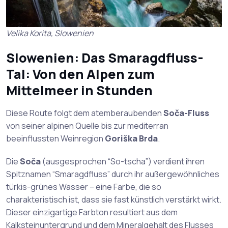
Velika Korita, Slowenien
Slowenien: Das Smaragdfluss-
Tal: Von den Alpen zum
Mittelmeer in Stunden
Diese Route folgt dem atemberaubenden
Soča-Fluss
von seiner alpinen Quelle bis zur mediterran
beeinflussten Weinregion
Goriška Brda
.
Die
Soča
(ausgesprochen “So-tscha”) verdient ihren
Spitznamen “Smaragdfluss” durch ihr außergewöhnliches
türkis-grünes Wasser – eine Farbe, die so
charakteristisch ist, dass sie fast künstlich verstärkt wirkt.
Dieser einzigartige Farbton resultiert aus dem
Kalksteinuntergrund und dem Mineralgehalt des Flusses