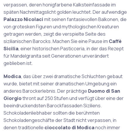
verpassen, deren honigfarbene Kalksteinfassade im
späten Nachmittagslicht golden leuchtet. Der aufwendige
Palazzo Nicolaci
mit seinen fantasievollen Balkonen, die
von grotesken Figuren und mythologischen Kreaturen
getragen werden, zeigt die verspielte Seite des
sizilianischen Barocks. Machen Sie eine Pause im
Caffè
Sicilia
, einer historischen Pasticceria, in der das Rezept
für Mandelgranita seit Generationen unverändert
geblieben ist.
Modica
, das über zwei dramatische Schluchten gebaut
wurde, bietet mit seiner dramatischen Umgebung ein
anderes Barockerlebnis. Der prächtige
Duomo di San
Giorgio
thront auf 250 Stufen und verfügt über eine der
beeindruckendsten Barockfassaden Siziliens.
Schokoladenliebhaber sollten die berühmten
Schokoladengeschäfte der Stadt nicht verpassen, in
denen traditionelle
cioccolato di Modica
noch immer