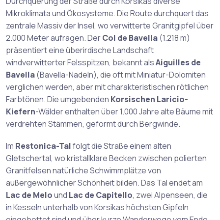
Durchquerung der Straße durch Korsikas diverse
Mikroklimata und Ökosysteme. Die Route durchquert das
zentrale Massiv der Insel, wo verwitterte Granitgipfel über
2.000 Meter aufragen. Der
Col de Bavella
(1.218 m)
präsentiert eine überirdische Landschaft
windverwitterter Felsspitzen, bekannt als
Aiguilles de
Bavella
(Bavella-Nadeln), die oft mit Miniatur-Dolomiten
verglichen werden, aber mit charakteristischen rötlichen
Farbtönen. Die umgebenden
Korsischen Laricio-
Kiefern
-Wälder enthalten über 1.000 Jahre alte Bäume mit
verdrehten Stämmen, geformt durch Bergwinde.
Im
Restonica-Tal
folgt die Straße einem alten
Gletschertal, wo kristallklare Becken zwischen polierten
Granitfelsen natürliche Schwimmplätze von
außergewöhnlicher Schönheit bilden. Das Tal endet am
Lac de Melo
und
Lac de Capitello
, zwei Alpenseen, die
in Kesseln unterhalb von Korsikas höchsten Gipfeln
eingebettet sind und über kurze Wanderwege vom Ende