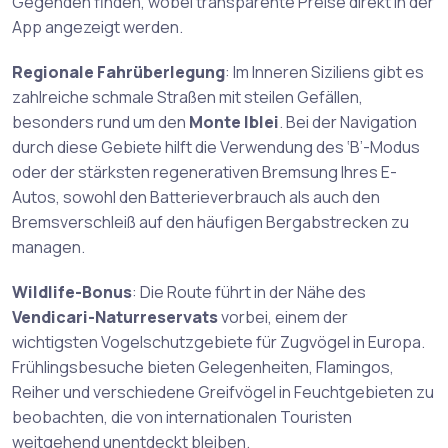
Gegenden finden, wobei transparente Preise direkt in der
App angezeigt werden.
Regionale Fahrüberlegung
: Im Inneren Siziliens gibt es
zahlreiche schmale Straßen mit steilen Gefällen,
besonders rund um den
Monte Iblei
. Bei der Navigation
durch diese Gebiete hilft die Verwendung des ‘B’-Modus
oder der stärksten regenerativen Bremsung Ihres E-
Autos, sowohl den Batterieverbrauch als auch den
Bremsverschleiß auf den häufigen Bergabstrecken zu
managen.
Wildlife-Bonus
: Die Route führt in der Nähe des
Vendicari-Naturreservats
vorbei, einem der
wichtigsten Vogelschutzgebiete für Zugvögel in Europa.
Frühlingsbesuche bieten Gelegenheiten, Flamingos,
Reiher und verschiedene Greifvögel in Feuchtgebieten zu
beobachten, die von internationalen Touristen
weitgehend unentdeckt bleiben.