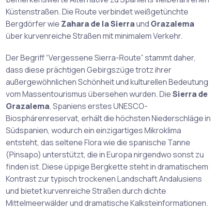
Küstenstraßen. Die Route verbindet weißgetünchte
Bergdörfer wie
Zahara de la Sierra
und
Grazalema
über kurvenreiche Straßen mit minimalem Verkehr.
Der Begriff “Vergessene Sierra-Route” stammt daher,
dass diese prächtigen Gebirgszüge trotz ihrer
außergewöhnlichen Schönheit und kulturellen Bedeutung
vom Massentourismus übersehen wurden. Die
Sierra de
Grazalema
, Spaniens erstes UNESCO-
Biosphärenreservat, erhält die höchsten Niederschläge in
Südspanien, wodurch ein einzigartiges Mikroklima
entsteht, das seltene Flora wie die spanische Tanne
(Pinsapo) unterstützt, die in Europa nirgendwo sonst zu
finden ist. Diese üppige Bergkette steht in dramatischem
Kontrast zur typisch trockenen Landschaft Andalusiens
und bietet kurvenreiche Straßen durch dichte
Mittelmeerwälder und dramatische Kalksteinformationen.