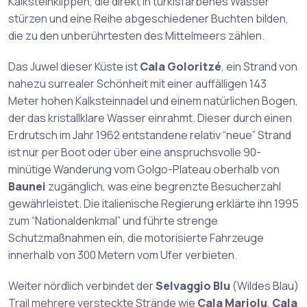
Kalksteinklippen, die direkt in türkisfarbenes Wasser
stürzen und eine Reihe abgeschiedener Buchten bilden,
die zu den unberührtesten des Mittelmeers zählen.
Das Juwel dieser Küste ist
Cala Goloritzé
, ein Strand von
nahezu surrealer Schönheit mit einer auffälligen 143
Meter hohen Kalksteinnadel und einem natürlichen Bogen,
der das kristallklare Wasser einrahmt. Dieser durch einen
Erdrutsch im Jahr 1962 entstandene relativ “neue” Strand
ist nur per Boot oder über eine anspruchsvolle 90-
minütige Wanderung vom Golgo-Plateau oberhalb von
Baunei
zugänglich, was eine begrenzte Besucherzahl
gewährleistet. Die italienische Regierung erklärte ihn 1995
zum “Nationaldenkmal” und führte strenge
Schutzmaßnahmen ein, die motorisierte Fahrzeuge
innerhalb von 300 Metern vom Ufer verbieten.
Weiter nördlich verbindet der
Selvaggio Blu
(Wildes Blau)
Trail mehrere versteckte Strände wie
Cala Mariolu
,
Cala