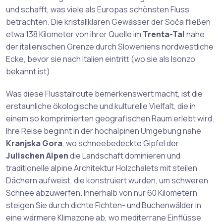
und schafft, was viele als Europas schönsten Fluss
betrachten. Die kristallklaren Gewässer der Soča fließen
etwa 138 Kilometer von ihrer Quelle im
Trenta-Tal
nahe
der italienischen Grenze durch Sloweniens nordwestliche
Ecke, bevor sie nach Italien eintritt (wo sie als Isonzo
bekannt ist).
Was diese Flusstalroute bemerkenswert macht, ist die
erstaunliche ökologische und kulturelle Vielfalt, die in
einem so komprimierten geografischen Raum erlebt wird.
Ihre Reise beginnt in der hochalpinen Umgebung nahe
Kranjska Gora
, wo schneebedeckte Gipfel der
Julischen Alpen
die Landschaft dominieren und
traditionelle alpine Architektur Holzchalets mit steilen
Dächern aufweist, die konstruiert wurden, um schweren
Schnee abzuwerfen. Innerhalb von nur 60 Kilometern
steigen Sie durch dichte Fichten- und Buchenwälder in
eine wärmere Klimazone ab, wo mediterrane Einflüsse