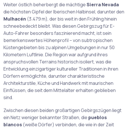
Weiter östlich beherbergt die mächtige
Sierra Nevada
die höchsten Gipfel der Iberischen Halbinsel, darunter den
Mulhacén
(3.479 m), der bis weit in den Frühling hinein
schneebedeckt bleibt. Was diesen Gebirgszug für E-
Auto-Fahrer besonders faszinierend macht, ist sein
bemerkenswertes Höhenprofil – von subtropischen
Küstengebieten bis zu alpinen Umgebungen in nur 50
Kilometern Luftlinie. Die Region war aufgrund ihres
anspruchsvollen Terrains historisch isoliert, was die
Entwicklung einzigartiger kultureller Traditionen in ihren
Dörfern ermöglichte, darunter charakteristische
Architekturstile, Küche und Handwerk mit maurischen
Einflüssen, die seit dem Mittelalter erhalten geblieben
sind.
Zwischen diesen beiden großartigen Gebirgszügen liegt
ein Netz weniger bekannter Straßen, die
pueblos
blancos
(weiße Dörfer) verbinden, die wie in der Zeit