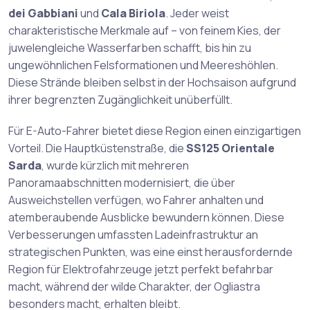
dei Gabbiani
und
Cala Biriola
. Jeder weist
charakteristische Merkmale auf – von feinem Kies, der
juwelengleiche Wasserfarben schafft, bis hin zu
ungewöhnlichen Felsformationen und Meereshöhlen.
Diese Strände bleiben selbst in der Hochsaison aufgrund
ihrer begrenzten Zugänglichkeit unüberfüllt.
Für E-Auto-Fahrer bietet diese Region einen einzigartigen
Vorteil. Die Hauptküstenstraße, die
SS125 Orientale
Sarda
, wurde kürzlich mit mehreren
Panoramaabschnitten modernisiert, die über
Ausweichstellen verfügen, wo Fahrer anhalten und
atemberaubende Ausblicke bewundern können. Diese
Verbesserungen umfassten Ladeinfrastruktur an
strategischen Punkten, was eine einst herausfordernde
Region für Elektrofahrzeuge jetzt perfekt befahrbar
macht, während der wilde Charakter, der Ogliastra
besonders macht, erhalten bleibt.