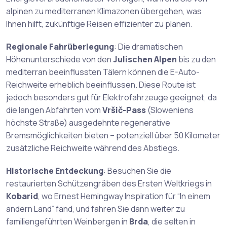
alpinen zu mediterranen Klimazonen übergehen, was
Ihnen hilft, zukünftige Reisen effizienter zu planen.
Regionale Fahrüberlegung
: Die dramatischen
Höhenunterschiede von den
Julischen Alpen
bis zu den
mediterran beeinflussten Tälern können die E-Auto-
Reichweite erheblich beeinflussen. Diese Route ist
jedoch besonders gut für Elektrofahrzeuge geeignet, da
die langen Abfahrten vom
Vršič-Pass
(Sloweniens
höchste Straße) ausgedehnte regenerative
Bremsmöglichkeiten bieten – potenziell über 50 Kilometer
zusätzliche Reichweite während des Abstiegs.
Historische Entdeckung
: Besuchen Sie die
restaurierten Schützengräben des Ersten Weltkriegs in
Kobarid
, wo Ernest Hemingway Inspiration für “In einem
andern Land” fand, und fahren Sie dann weiter zu
familiengeführten Weinbergen in
Brda
, die selten in