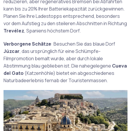
reduzieren, aber regeneratives Bremsen bei Abfahrten
kann bis zu 20% Ihrer Batteriekapazität zurückgewinnen.
Planen Sie Ihre Ladestopps entsprechend, besonders
vor dem Aufstieg zu den steileren Abschnitten in Richtung
Trevélez
, Spaniens höchstem Dorf.
Verborgene Schätze
: Besuchen Sie das blaue Dorf
Júzcar
, das ursprünglich für eine Schlümpfe-
Filmpromotion bemalt wurde, aber durch lokale
Abstimmung blau geblieben ist. Die nahegelegene
Cueva
del Gato
(Katzenhöhle) bietet ein abgeschiedenes
Naturbadeerlebnis fernab der Touristenmassen.