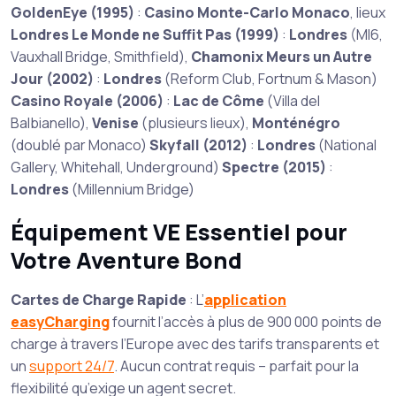
GoldenEye (1995)
:
Casino Monte-Carlo Monaco
, lieux
Londres
Le Monde ne Suffit Pas (1999)
:
Londres
(MI6,
Vauxhall Bridge, Smithfield),
Chamonix
Meurs un Autre
Jour (2002)
:
Londres
(Reform Club, Fortnum & Mason)
Casino Royale (2006)
:
Lac de Côme
(Villa del
Balbianello),
Venise
(plusieurs lieux),
Monténégro
(doublé par Monaco)
Skyfall (2012)
:
Londres
(National
Gallery, Whitehall, Underground)
Spectre (2015)
:
Londres
(Millennium Bridge)
Équipement VE Essentiel pour
Votre Aventure Bond
Cartes de Charge Rapide
: L’
application
easyCharging
fournit l’accès à plus de 900 000 points de
charge à travers l’Europe avec des tarifs transparents et
un
support 24/7
. Aucun contrat requis – parfait pour la
flexibilité qu’exige un agent secret.