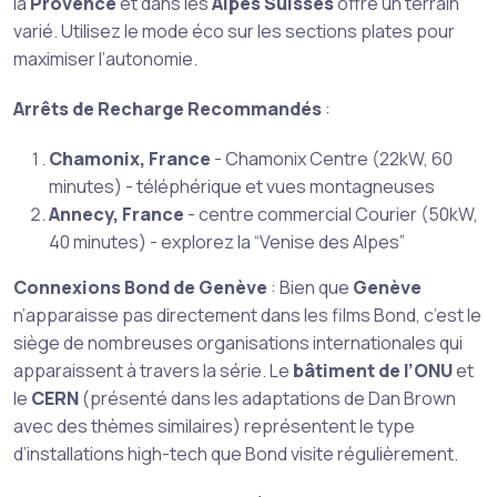
la
Provence
et dans les
Alpes Suisses
offre un terrain
varié. Utilisez le mode éco sur les sections plates pour
maximiser l’autonomie.
Arrêts de Recharge Recommandés
:
Chamonix, France
- Chamonix Centre (22kW, 60
minutes) - téléphérique et vues montagneuses
Annecy, France
- centre commercial Courier (50kW,
40 minutes) - explorez la “Venise des Alpes”
Connexions Bond de Genève
: Bien que
Genève
n’apparaisse pas directement dans les films Bond, c’est le
siège de nombreuses organisations internationales qui
apparaissent à travers la série. Le
bâtiment de l’ONU
et
le
CERN
(présenté dans les adaptations de Dan Brown
avec des thèmes similaires) représentent le type
d’installations high-tech que Bond visite régulièrement.