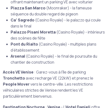
offrant maintenant un parking VE avec voiturier
Piazza San Marco
(Moonraker) - la fameuse
séquence du double regard de pigeon
Ca’ Sagredo
(Casino Royale) - le palazzo qui coule
dans le final
Palazzo Pisani Moretta
(Casino Royale) - intérieurs
des scènes de fête
Pont du Rialto
(Casino Royale) - multiples plans
d’établissement
Arsenal
(Casino Royale) - le final de poursuite du
chantier de construction
Accès VE Venise
: Garez-vous à l’île de parking
Tronchetto
avec recharge VE (22kW) et prenez le
People Mover
vers le centre-ville. Les restrictions
véhiculaires strictes de Venise rendent les VE
particulièrement bienvenus.
Destination Nocturne
:
Venise
- L’
Hotel Danieli
offre