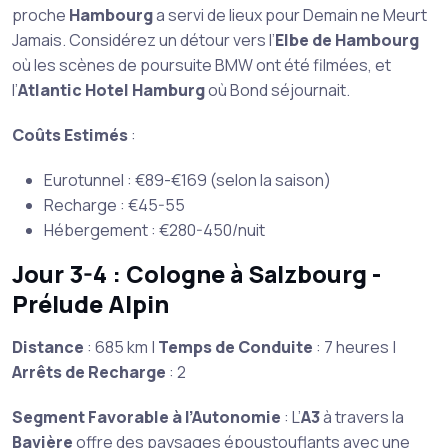
proche
Hambourg
a servi de lieux pour Demain ne Meurt
Jamais. Considérez un détour vers l’
Elbe de Hambourg
où les scènes de poursuite BMW ont été filmées, et
l’
Atlantic Hotel Hamburg
où Bond séjournait.
Coûts Estimés
:
Eurotunnel : €89-€169 (selon la saison)
Recharge : €45-55
Hébergement : €280-450/nuit
Jour 3-4 : Cologne à Salzbourg -
Prélude Alpin
Distance
: 685 km |
Temps de Conduite
: 7 heures |
Arrêts de Recharge
: 2
Segment Favorable à l’Autonomie
: L’
A3
à travers la
Bavière
offre des paysages époustouflants avec une