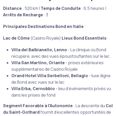
Distance
: 520 km |
Temps de Conduite
: 6,5 heures |
Arrêts de Recharge
: 3
Principales Destinations Bond en Italie
:
Lac de Côme
(Casino Royale)
Lieux Bond Essentiels
:
Villa del Balbianello, Lenno
- La clinique où Bond
récupère, avec des vues époustouflantes sur le lac
Villa San Martino, Griante
- prises extérieures
supplémentaires de Casino Royale
Grand Hotel Villa Serbelloni, Bellagio
- luxe digne
de Bond avec vues sur le lac
Villa Erba, Cernobbio
- lieu d’événements privés vu
dans les prises de fond
Segment Favorable à l’Autonomie
: La descente du
Col
du Saint-Gothard
fournit d’excellentes opportunités de