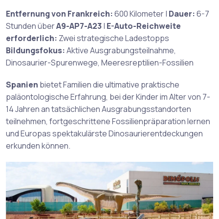
Entfernung von Frankreich:
600 Kilometer |
Dauer:
6-7
Stunden über
A9-AP7-A23
|
E-Auto-Reichweite
erforderlich:
Zwei strategische Ladestopps
Bildungsfokus:
Aktive Ausgrabungsteilnahme,
Dinosaurier-Spurenwege, Meeresreptilien-Fossilien
Spanien
bietet Familien die ultimative praktische
paläontologische Erfahrung, bei der Kinder im Alter von 7-
14 Jahren an tatsächlichen Ausgrabungsstandorten
teilnehmen, fortgeschrittene Fossilienpräparation lernen
und Europas spektakulärste Dinosaurierentdeckungen
erkunden können.