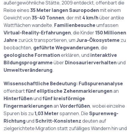
außergewöhnliche Stätte, 2009 entdeckt, offenbart die
Reise eines
35 Meter langen Sauropoden
mit einem
Gewicht von
35-40 Tonnen
, der mit
4 km/h
über antike
Wattflächen wandelte.
Familienbesuche
umfassen
Virtual-Reality-Erfahrungen
, die Kinder
150 Millionen
Jahre
zurück transportieren, um
Jura-Ökosysteme
zu
beobachten,
geführte Wegwanderungen
, die
geologische Formation
erklären, und
interaktive
Bildungsprogramme
über
Dinosaurierverhalten
und
Umweltveränderung
.
Wissenschaftliche Bedeutung:
Fußspurenanalyse
offenbart
fünf elliptische Zehenmarkierungen
an
Hinterfüßen
und
fünf kreisförmige
Fingermarkierungen
an
Vorderfüßen
, wobei einzelne
Spuren bis zu
1,03 Meter
spannen. Die
Spurenweg-
Richtung
und
Schritt-Konsistenz
deuten auf
zielgerichtete Migration statt zufälliges Wandern hin und