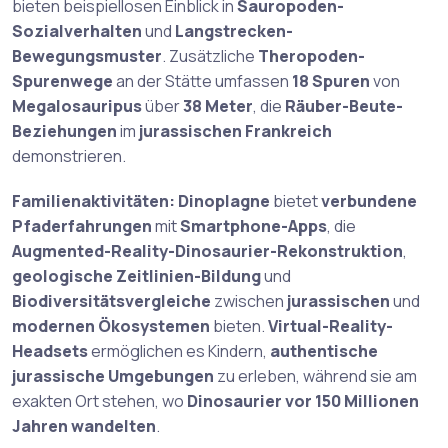
bieten beispiellosen Einblick in
Sauropoden-
Sozialverhalten
und
Langstrecken-
Bewegungsmuster
. Zusätzliche
Theropoden-
Spurenwege
an der Stätte umfassen
18 Spuren
von
Megalosauripus
über
38 Meter
, die
Räuber-Beute-
Beziehungen
im
jurassischen Frankreich
demonstrieren.
Familienaktivitäten:
Dinoplagne
bietet
verbundene
Pfaderfahrungen
mit
Smartphone-Apps
, die
Augmented-Reality-Dinosaurier-Rekonstruktion
,
geologische Zeitlinien-Bildung
und
Biodiversitätsvergleiche
zwischen
jurassischen
und
modernen Ökosystemen
bieten.
Virtual-Reality-
Headsets
ermöglichen es Kindern,
authentische
jurassische Umgebungen
zu erleben, während sie am
exakten Ort stehen, wo
Dinosaurier vor 150 Millionen
Jahren wandelten
.