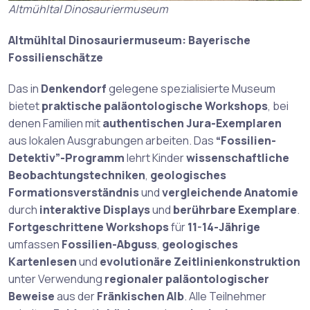
Altmühltal Dinosauriermuseum
Altmühltal Dinosauriermuseum: Bayerische
Fossilienschätze
Das in
Denkendorf
gelegene spezialisierte Museum
bietet
praktische paläontologische Workshops
, bei
denen Familien mit
authentischen Jura-Exemplaren
aus lokalen Ausgrabungen arbeiten. Das
“Fossilien-
Detektiv”-Programm
lehrt Kinder
wissenschaftliche
Beobachtungstechniken
,
geologisches
Formationsverständnis
und
vergleichende Anatomie
durch
interaktive Displays
und
berührbare Exemplare
.
Fortgeschrittene Workshops
für
11-14-Jährige
umfassen
Fossilien-Abguss
,
geologisches
Kartenlesen
und
evolutionäre Zeitlinienkonstruktion
unter Verwendung
regionaler paläontologischer
Beweise
aus der
Fränkischen Alb
. Alle Teilnehmer