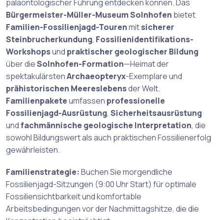
paläontologischer Führung entdecken können. Das
Bürgermeister-Müller-Museum Solnhofen
bietet
Familien-Fossilienjagd-Touren
mit
sicherer
Steinbrucherkundung
,
Fossilienidentifikations-
Workshops
und
praktischer geologischer Bildung
über die
Solnhofen-Formation
—Heimat der
spektakulärsten
Archaeopteryx
-Exemplare und
prähistorischen Meereslebens
der Welt.
Familienpakete
umfassen
professionelle
Fossilienjagd-Ausrüstung
,
Sicherheitsausrüstung
und
fachmännische geologische Interpretation
, die
sowohl Bildungswert als auch praktischen Fossilienerfolg
gewährleisten.
Familienstrategie:
Buchen Sie morgendliche
Fossilienjagd-Sitzungen (9:00 Uhr Start) für optimale
Fossiliensichtbarkeit und komfortable
Arbeitsbedingungen vor der Nachmittagshitze, die die