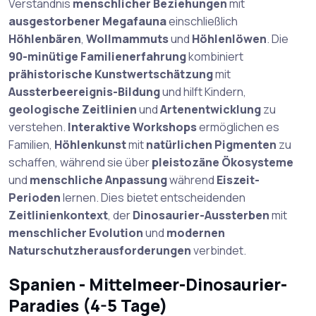
Verständnis
menschlicher Beziehungen
mit
ausgestorbener Megafauna
einschließlich
Höhlenbären
,
Wollmammuts
und
Höhlenlöwen
. Die
90-minütige Familienerfahrung
kombiniert
prähistorische Kunstwertschätzung
mit
Aussterbeereignis-Bildung
und hilft Kindern,
geologische Zeitlinien
und
Artenentwicklung
zu
verstehen.
Interaktive Workshops
ermöglichen es
Familien,
Höhlenkunst
mit
natürlichen Pigmenten
zu
schaffen, während sie über
pleistozäne Ökosysteme
und
menschliche Anpassung
während
Eiszeit-
Perioden
lernen. Dies bietet entscheidenden
Zeitlinienkontext
, der
Dinosaurier-Aussterben
mit
menschlicher Evolution
und
modernen
Naturschutzherausforderungen
verbindet.
Spanien - Mittelmeer-Dinosaurier-
Paradies (4-5 Tage)