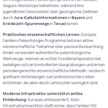
Abguss-Workshops teilnehmen, während ihre
jugendlichen Geschwister über geologische Zeitlinien
durch
Jura-Kalksteinformationen
in
Bayern
und
Kreidezeit-Spurenwege
in
Teruel
lernen.
Praktisches wissenschaftliches Lernen:
Europas
Familien-Paläontologie-Programme betonen aktive
wissenschaftliche Teilnahme über passive Beobachtung.
Kinder verwenden authentische paläontologische
Werkzeuge, nehmen an echter Fossilienpräparation teil,
beteiligen sich an kontrollierten Ausgrabungen und lernen
periodengerechte wissenschaftliche Methodik—wodurch
greifbare Verbindungen zum prähistorischen Leben
entstehen, die allein durch Lehrbücher unmöglich sind.
Moderne Infrastruktur unterstützt antike
Entdeckung:
Europas umfassende E-Auto-
Infrastrukturinvestition stellt sicher, dass Familien 150