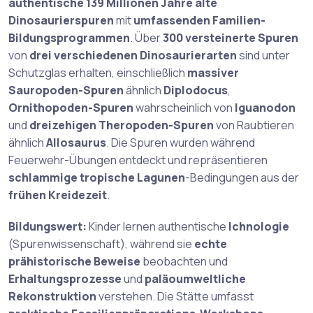
authentische 139 Millionen Jahre alte
Dinosaurierspuren
mit
umfassenden Familien-
Bildungsprogrammen
. Über
300 versteinerte Spuren
von
drei verschiedenen Dinosaurierarten
sind unter
Schutzglas erhalten, einschließlich
massiver
Sauropoden-Spuren
ähnlich
Diplodocus
,
Ornithopoden-Spuren
wahrscheinlich von
Iguanodon
und
dreizehigen Theropoden-Spuren
von Raubtieren
ähnlich
Allosaurus
. Die Spuren wurden während
Feuerwehr-Übungen entdeckt und repräsentieren
schlammige tropische Lagunen
-Bedingungen aus der
frühen Kreidezeit
.
Bildungswert:
Kinder lernen authentische
Ichnologie
(Spurenwissenschaft), während sie
echte
prähistorische Beweise
beobachten und
Erhaltungsprozesse
und
paläoumweltliche
Rekonstruktion
verstehen. Die Stätte umfasst