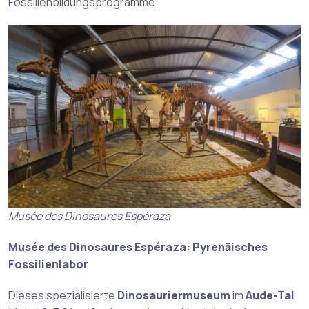
Fossilienbildungsprogramme.
Musée des Dinosaures Espéraza
Musée des Dinosaures Espéraza: Pyrenäisches
Fossilienlabor
Dieses spezialisierte
Dinosauriermuseum
im
Aude-Tal