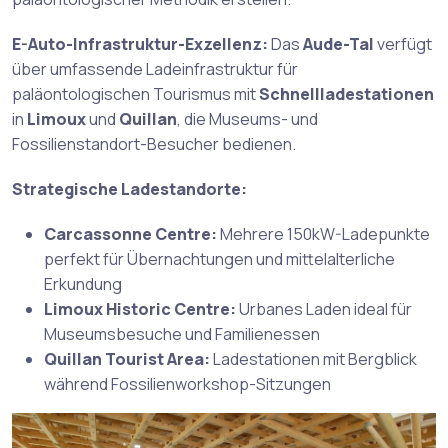
E-Auto-Infrastruktur-Exzellenz:
Das
Aude-Tal
verfügt
über umfassende Ladeinfrastruktur für
paläontologischen Tourismus mit
Schnellladestationen
in
Limoux
und
Quillan
, die Museums- und
Fossilienstandort-Besucher bedienen.
Strategische Ladestandorte:
Carcassonne Centre:
Mehrere 150kW-Ladepunkte
perfekt für Übernachtungen und mittelalterliche
Erkundung
Limoux Historic Centre:
Urbanes Laden ideal für
Museumsbesuche und Familienessen
Quillan Tourist Area:
Ladestationen mit Bergblick
während Fossilienworkshop-Sitzungen