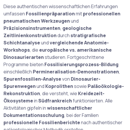
Diese authentischen wissenschaftlichen Erfahrungen
umfassen
Fossilienpräparation
mit
professionellen
pneumatischen Werkzeugen
und
Präzisionsinstrumenten
,
geologische
Zeitlinienkonstruktion
durch
stratigrafische
Schichtanalyse
und
vergleichende Anatomie-
Workshops
, die
europäische vs. amerikanische
Dinosaurierarten
studieren. Fortgeschrittene
Programme bieten
Fossilisierungsprozess-Bildung
einschließlich
Permineralisation-Demonstrationen
,
Spurenfossilien-Analyse
von
Dinosaurier-
Spurenwegen
und
Koprolithen
sowie
Paläoökologie-
Rekonstruktion
, die versteht, wie
Kreidezeit-
Ökosysteme
in
Südfrankreich
funktionierten. Alle
Aktivitäten gipfeln in
wissenschaftlicher
Dokumentationsschulung
, bei der Familien
professionelle Fossilienberichte
nach authentischer
paläontologischer Methodik erstellen.