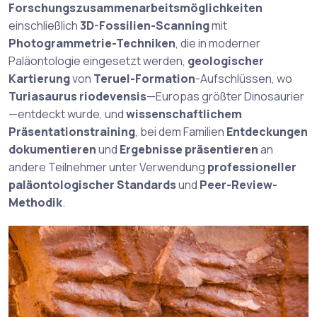
Forschungszusammenarbeitsmöglichkeiten
einschließlich
3D-Fossilien-Scanning
mit
Photogrammetrie-Techniken
, die in moderner
Paläontologie eingesetzt werden,
geologischer
Kartierung
von
Teruel-Formation
-Aufschlüssen, wo
Turiasaurus riodevensis
—Europas größter Dinosaurier
—entdeckt wurde, und
wissenschaftlichem
Präsentationstraining
, bei dem Familien
Entdeckungen
dokumentieren
und
Ergebnisse präsentieren
an
andere Teilnehmer unter Verwendung
professioneller
paläontologischer Standards
und
Peer-Review-
Methodik
.