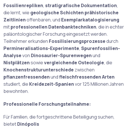
Fossilienrepliken
,
stratigrafische Dokumentation
,
die lernt, wie
geologische Schichten
prähistorische
Zeitlinien
offenbaren, und
Exemplarkatalogisierung
mit
professionellen Datenbanktechniken
, die in echter
paläontologischer Forschung eingesetzt werden.
Teilnehmer erkunden
Fossilisierungsprozesse
durch
Permineralisations-Experimente
,
Spurenfossilien-
Analyse
von
Dinosaurier-Spurenwegen
und
Nistplätzen
sowie
vergleichende Osteologie
, die
Knochenstrukturunterschiede
zwischen
pflanzenfressenden
und
fleischfressenden Arten
studiert, die
Kreidezeit-Spanien
vor 125 Millionen Jahren
bewohnten.
Professionelle Forschungsteilnahme:
Für Familien, die fortgeschrittene Beteiligung suchen,
bietet
Dinópolis