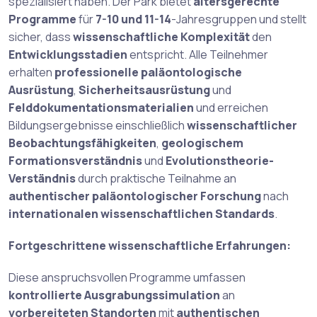
spezialisiert haben. Der Park bietet
altersgerechte
Programme
für
7-10 und 11-14
-Jahresgruppen und stellt
sicher, dass
wissenschaftliche Komplexität
den
Entwicklungsstadien
entspricht. Alle Teilnehmer
erhalten
professionelle paläontologische
Ausrüstung
,
Sicherheitsausrüstung
und
Felddokumentationsmaterialien
und erreichen
Bildungsergebnisse einschließlich
wissenschaftlicher
Beobachtungsfähigkeiten
,
geologischem
Formationsverständnis
und
Evolutionstheorie-
Verständnis
durch praktische Teilnahme an
authentischer paläontologischer Forschung
nach
internationalen wissenschaftlichen Standards
.
Fortgeschrittene wissenschaftliche Erfahrungen:
Diese anspruchsvollen Programme umfassen
kontrollierte Ausgrabungssimulation
an
vorbereiteten Standorten
mit
authentischen