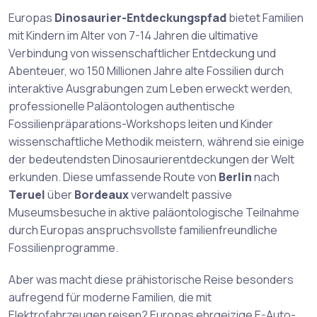
Europas
Dinosaurier-Entdeckungspfad
bietet Familien
mit Kindern im Alter von 7-14 Jahren die ultimative
Verbindung von wissenschaftlicher Entdeckung und
Abenteuer, wo 150 Millionen Jahre alte Fossilien durch
interaktive Ausgrabungen zum Leben erweckt werden,
professionelle Paläontologen authentische
Fossilienpräparations-Workshops leiten und Kinder
wissenschaftliche Methodik meistern, während sie einige
der bedeutendsten Dinosaurierentdeckungen der Welt
erkunden. Diese umfassende Route von
Berlin
nach
Teruel
über
Bordeaux
verwandelt passive
Museumsbesuche in aktive paläontologische Teilnahme
durch Europas anspruchsvollste familienfreundliche
Fossilienprogramme.
Aber was macht diese prähistorische Reise besonders
aufregend für moderne Familien, die mit
Elektrofahrzeugen reisen? Europas ehrgeizige E-Auto-