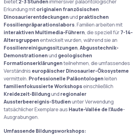
bietet
2-3 Stunden
immersiver paläontologischer
Erkundung mit
originalen französischen
Dinosaurierentdeckungen
und
praktischen
Fossilienpräparationslabors
. Familien arbeiten mit
interaktiven Multimedia-Führern
, die speziell für
7-14-
Altersgruppen
entwickelt wurden, während sie an
Fossilienreinigungssitzungen
,
Abgusstechnik-
Demonstrationen
und
geologischen
Formationserklärungen
teilnehmen, die umfassendes
Verständnis
europäischer Dinosaurier-Ökosysteme
vermitteln.
Professionelle Paläontologen
leiten
familienfokussierte Workshops
einschließlich
Kreidezeit-Bildung
und
regionaler
Aussterbeereignis-Studien
unter Verwendung
tatsächlicher Exemplare aus
Haute-Vallée de l’Aude
-
Ausgrabungen.
Umfassende Bildungsworkshops: