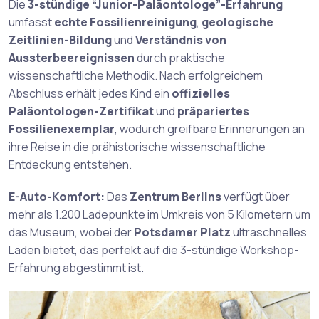
Die
3-stündige “Junior-Paläontologe”-Erfahrung
umfasst
echte Fossilienreinigung
,
geologische
Zeitlinien-Bildung
und
Verständnis von
Aussterbeereignissen
durch praktische
wissenschaftliche Methodik. Nach erfolgreichem
Abschluss erhält jedes Kind ein
offizielles
Paläontologen-Zertifikat
und
präpariertes
Fossilienexemplar
, wodurch greifbare Erinnerungen an
ihre Reise in die prähistorische wissenschaftliche
Entdeckung entstehen.
E-Auto-Komfort:
Das
Zentrum Berlins
verfügt über
mehr als 1.200 Ladepunkte im Umkreis von 5 Kilometern um
das Museum, wobei der
Potsdamer Platz
ultraschnelles
Laden bietet, das perfekt auf die 3-stündige Workshop-
Erfahrung abgestimmt ist.