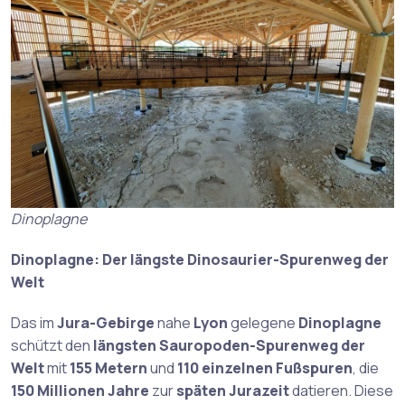
Dinoplagne
Dinoplagne: Der längste Dinosaurier-Spurenweg der
Welt
Das im
Jura-Gebirge
nahe
Lyon
gelegene
Dinoplagne
schützt den
längsten Sauropoden-Spurenweg der
Welt
mit
155 Metern
und
110 einzelnen Fußspuren
, die
150 Millionen Jahre
zur
späten Jurazeit
datieren. Diese