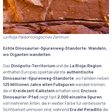
La Rioja Paläontologisches Zentrum
Echte Dinosaurier-Spurenweg-Standorte: Wandeln,
wo Giganten wandelten
Das
Dinópolis-Territorium
und die
La Rioja-Region
enthalten Europas spektakulärste
authentische
Dinosaurier-Spurenweg-Standorte
, wo Familien neben
125 Millionen Jahre alten Fußspuren
wandeln können,
die in
Kreidezeit-Kalkstein
erhalten sind.
Encisos
Dinosaurier-Pfad
zeigt fast
2.000 einzelne Spuren
von mehreren Arten, die in weißer Farbe für verbesserte
Sichtbarkeit umrissen sind, während
Era del Peladillo
die